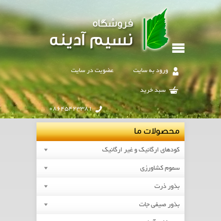
ورود به سایت
عضویت در سایت
سبد خرید
08645423381
محصولات ما
کودهای ارگانیک و غیر ارگانیک
سموم کشاورزی
بذور ذرت
بذور صیفی جات