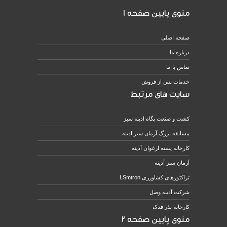
منوی پایین صفحه 1
صفحه اصلی
درباره ما
تماس با ما
خدمات پس از فروش
سایت های مرتبط
کشت و صنعت پگاه ادینه سبز
مسابقه بزرگ آرمان سبز ادینه
کارخانه پسته ارغوان آدینه
آرمان سبز آدینه
تراکتورهای کشاورزی LSmtron
شرکت آدینه وصل
کارخانه بذر فدک
منوی پایین صفحه 2